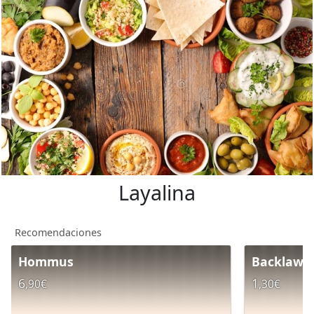
Layalina
Recomendaciones
Hommus
Backlawa
6
1
,90€
,30€